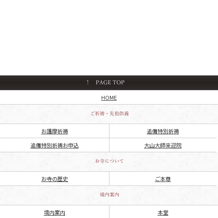
HOME
お護摩祈祷
追儺特別祈祷
追儺特別祈祷お申込
大山大師来迎院
お寺の歴史
ご本尊
境内案内
本堂