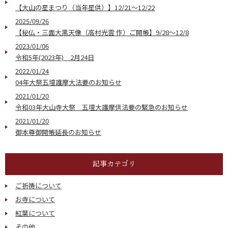
【大山の星まつり（当年星供）】12/21～12/22
2025/09/26
【秘仏・三面大黒天像（高村光雲 作）ご開帳】9/28～12/8
2023/01/06
令和5年(2023年) 2月24日
2022/01/24
04年大祭五壇護摩大法要のお知らせ
2021/01/20
令和03年大山寺大祭 五壇大護摩供法要の緊急のお知らせ
2021/01/20
御本尊御開帳延長のお知らせ
記事カテゴリ
ご祈祷について
お寺について
紅葉について
その他