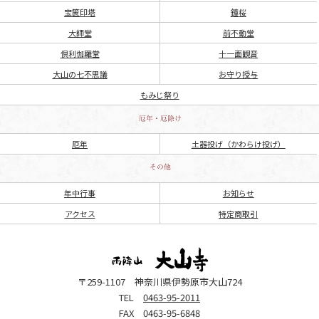
宝篋印塔
鐘桜
大師堂
前不動堂
倶利伽羅堂
十一面観音
大山の七不思議
お守り授与
もみじ祭り
厄年
土器投げ（かわらけ投げ）
年中行事
お知らせ
アクセス
特定商取引
〒259-1107 神奈川県伊勢原市大山724
TEL
0463-95-2011
FAX 0463-95-6848