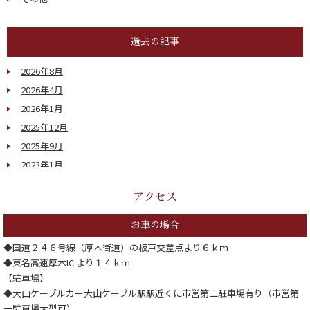
過去の記事
2026年8月
2026年4月
2026年1月
2025年12月
2025年9月
2023年1月
2022年1月
アクセス
2021年1月
2020年2月
お車の場合
2020年1月
◆国道２４６号線（厚木街道）の板戸交差点より６ｋｍ
2019年12月
◆東名高速厚木IC より１４ｋｍ
2019年1月
【駐車場】
◆大山ケーブルカー大山ケーブル駅駅近くに市営第二駐車場有り（市営第
一駐車場大型可）